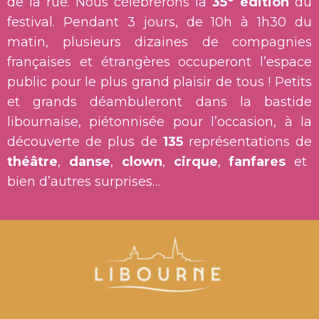
de la rue. Nous célébrerons la
35
édition
du
festival. Pendant 3 jours, de 10h à 1h30 du
matin, plusieurs dizaines de compagnies
françaises et étrangères occuperont l’espace
public pour le plus grand plaisir de tous ! Petits
et grands déambuleront dans la bastide
libournaise, piétonnisée pour l’occasion, à la
découverte de plus de
13
5
représentations de
théâtre
,
danse
,
clown
,
cirque
,
fanfares
et
bien d’autres surprises…