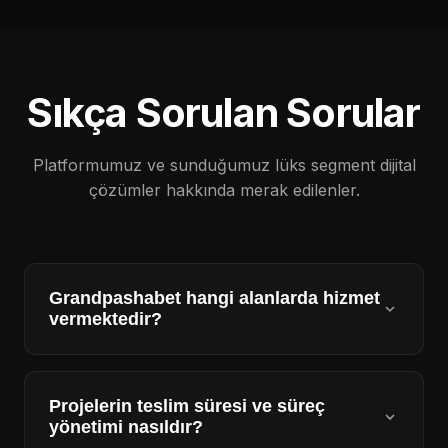
Sıkça Sorulan Sorular
Platformumuz ve sunduğumuz lüks segment dijital
çözümler hakkında merak edilenler.
Grandpashabet hangi alanlarda hizmet
vermektedir?
Grandpashabet, premium UI/UX tasarımı, ileri
düzey kurumsal yazılım geliştirme, teknik SEO ve
Projelerin teslim süresi ve süreç
dijital dönüşüm alanlarında uçtan uca lüks segment
yönetimi nasıldır?
çözümler sunmaktadır.