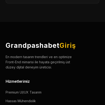
Projelerimiz, agile (çevik) metodoloji ile yönetilir.
Kapsama bağlı olarak tasarım süreçleri 2-4 hafta,
geliştirme süreçleri ise performans ve SEO
optimizasyonları dahil 4-8 hafta arasında
tamamlanmaktadır.
Grandpashabet
Giriş
En modern tasarım trendleri ve en optimize
Front-End mimarisi ile hayata geçirilmiş üst
düzey dijital deneyim üreticisi.
Hizmetlerimiz
Premium UI/UX Tasarım
Hassas Mühendislik