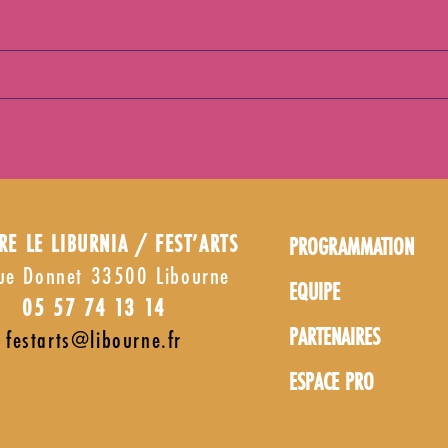
RE LE LIBURNIA / FEST’ARTS
PROGRAMMATION
ue Donnet 33500 Libourne
EQUIPE
05 57 74 13 14
PARTENAIRES
festarts@libourne.fr
ESPACE PRO